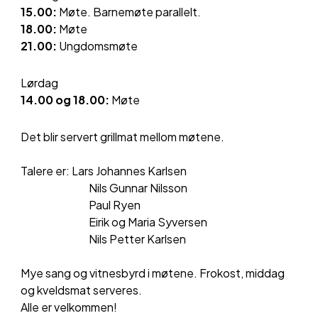
1
5
.00:
Møte.
Barnemøte parallelt.
1
8
.00:
Møte
21
.00:
Ungdomsmøte
Lør
dag
1
4
.00 og 1
8.00
:
Møte
Det blir servert grillmat mellom møtene.
Talere er:
Lars Johannes Karlsen
Nils Gunnar Nilsson
Paul Ryen
Eirik og Maria Syversen
Nils Petter Karlsen
My
e sang og vitnesbyrd i møtene. Frokost, middag
og kveldsmat serveres.
Alle er velkommen!