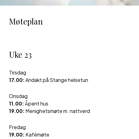
Møteplan
Uke
23
Tirs
dag
1
7
.00:
Andakt på Stange
helsetun
Onsdag
11.00:
Åpent hus
19.00:
Menighetsmøte m. nattverd
Fredag
19.00:
Kafémøte