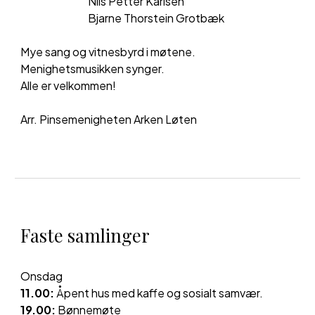
Nils Petter Karlsen
Bjarne Thorstein Grotbæk
Mye sang og vitnesbyrd i møtene.
Men
ighetsmusikken synger.
Alle er velkommen!
Arr. Pinsemenigheten Arken Løten
Faste samlinger
Onsdag
11.00:
Åpent hus med kaffe og sosialt samvær.
19.00:
Bønnemøte