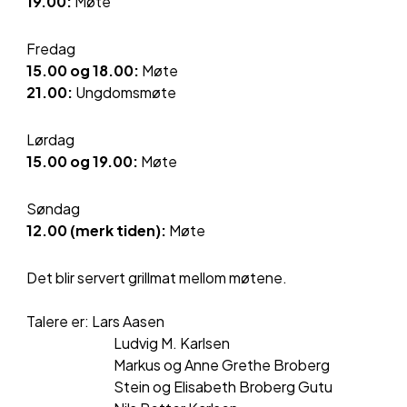
19.00:
Møte
Fredag
15.00 og 18
.00
:
Møte
21.00:
Ungdomsmøte
Lørdag
1
5
.00 og 1
9
.00:
Møte
Søn
dag
1
2
.00 (merk tiden):
Møte
Det blir servert grillmat mellom møtene.
Talere er:
Lars
Aasen
Ludvig M. Karlsen
Markus og Anne Grethe Broberg
Stein og Elisabeth Broberg Gutu