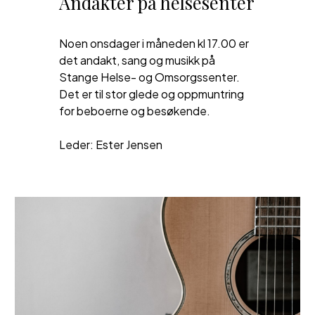
Andakter på helsesenter
Noen on
sdager i måneden kl 17.00 er
det andakt, sang og musikk på
Stange Helse- og Omsorgssenter.
Det er til stor glede og oppmuntring
for beboerne og besøkende.
L
eder: Ester Jensen