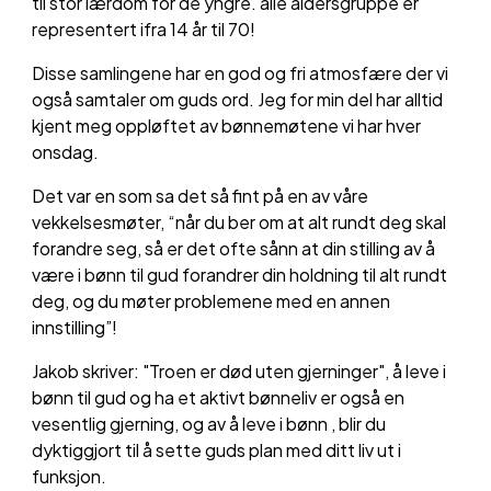
til stor lærdom for de yngre. alle aldersgruppe er
representert ifra 14 år til 70!
Disse samlingene har en god og fri atmosfære der vi
også samtaler om guds ord. Jeg for min del har alltid
kjent meg oppløftet av bønnemøtene vi har hver
onsdag.
Det var en som sa det så fint på en av våre
vekkelsesmøter, “når du ber om at alt rundt deg skal
forandre seg, så er det ofte sånn at din stilling av å
være i bønn til gud forandrer din holdning til alt rundt
deg, og du møter problemene med en annen
innstilling”!
Jakob skriver: "Troen er død uten gjerninger", å leve i
bønn til gud og ha et aktivt bønneliv er også en
vesentlig gjerning, og av å leve i bønn , blir du
dyktiggjort til å sette guds plan med ditt liv ut i
funksjon.