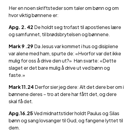
Her en noen skriftsteder som taler om bønn og om
hvor viktig bønnene er:
Apg. 2. 42
De holdt seg trofast til apostlenes lære
og samfunnet, til brødsbrytelsen og bønnene.
Mark 9 .29
Da Jesus var kommet i hus og disiplene
var alene med ham, spurte de: «Hvorfor var det ikke
mulig for oss å drive den ut?» Han svarte: «Dette
slaget er det bare mulig å drive ut ved bønn og
faste.»
Mark 11.24
Derfor sier jeg dere: Alt det dere ber om i
bønnene deres – tro at dere har fått det, og dere
skal få det.
Apg.16.25
Ved midnattstider holdt Paulus og Silas
bønn og sang lovsanger til Gud, og fangene lyttet til
dem.