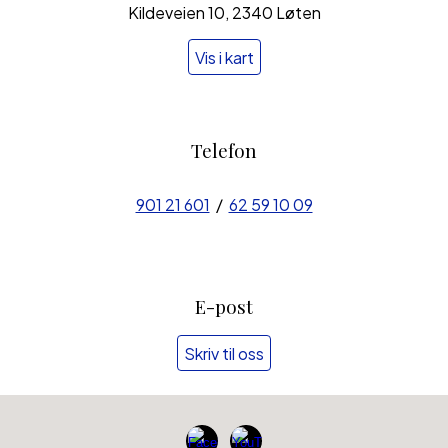
Kildeveien 10, 2340 Løten
Vis i kart
Telefon
901 21 601
/
62 59 10 09
E-post
Skriv til oss